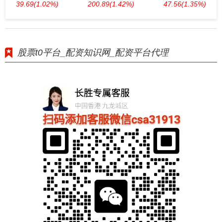
39.69
(1.02%)
200.89
(1.42%)
47.56
(1.35%)
股票t0平台_配资知识网_配资平台代理