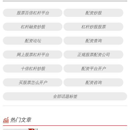
股票百倍杠杆平台
配资炒股
杠杆融资炒股
杠杆炒股股票
配资论坛
配资查询
网上股票杠杆平台
正规股票配资公司
十倍杠杆炒股
配资平台开户
买股票怎么开户
配资咨询
全部话题标签
热门文章