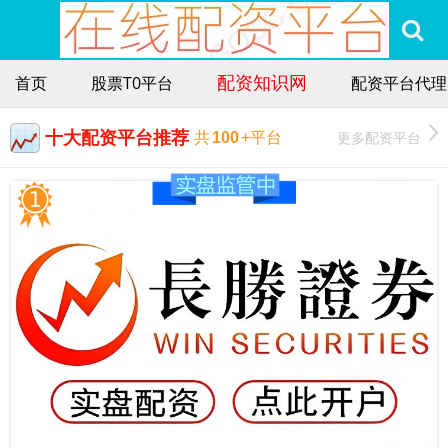
配资知识网
首页
股票T0平台
配资平台代理
十大配资平台推荐
更多配资平台
共
100
+平台