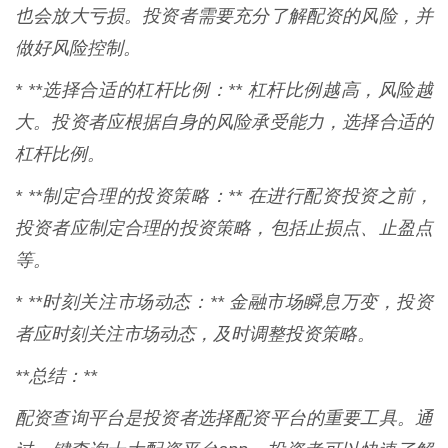
也会放大亏损。投资者需要充分了解配资的风险，并
做好风险控制。
* **选择合适的杠杆比例：** 杠杆比例越高，风险越
大。投资者应根据自身的风险承受能力，选择合适的
杠杆比例。
* **制定合理的投资策略：** 在进行配资投资之前，
投资者应制定合理的投资策略，包括止损点、止盈点
等。
* **时刻关注市场动态：** 金融市场瞬息万变，投资
者应时刻关注市场动态，及时调整投资策略。
**总结：**
配资查询平台是投资者选择配资平台的重要工具。通