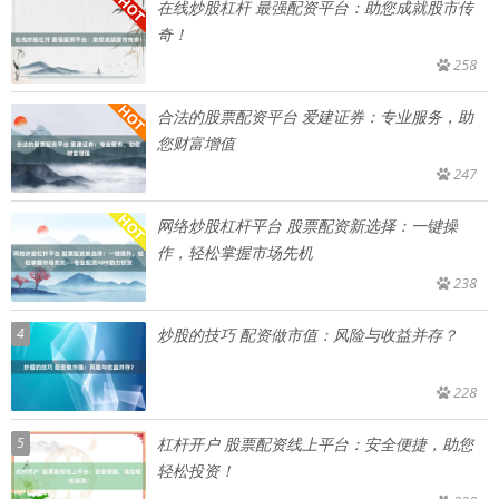
在线炒股杠杆 最强配资平台：助您成就股市传
奇！
258
合法的股票配资平台 爱建证券：专业服务，助
您财富增值
247
网络炒股杠杆平台 股票配资新选择：一键操
作，轻松掌握市场先机
238
4
炒股的技巧 配资做市值：风险与收益并存？
228
5
杠杆开户 股票配资线上平台：安全便捷，助您
轻松投资！