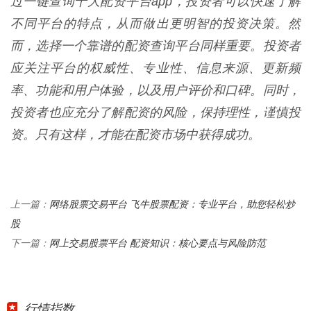
过一键查询十大配资平台app，投资者可以快速了解
不同平台的特点，从而做出更明智的投资决策。然
而，选择一个靠谱的配资查询平台同样重要。投资者
应关注平台的权威性、专业性、信息来源、更新频
率、功能和用户体验，以及用户评价和口碑。同时，
投资者也应充分了解配资的风险，保持理性，谨慎投
资。只有这样，才能在配资市场中获得成功。
网络股票交易平台 飞牛股票配资：专业平台，助您轻松炒
上一篇：
股
网上交易股票平台 配资知识：核心要点与风险防范
下一篇：
行情指数