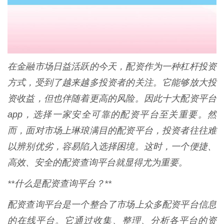
在金融市场日益活跃的今天，配资作为一种杠杆投资
方式，受到了越来越多投资者的关注。它能够放大投
资收益，但也伴随着更高的风险。因此十大配资平台
app，选择一家安全可靠的配资平台至关重要。然
而，面对市场上琳琅满目的配资平台，投资者往往难
以辨别优劣，容易陷入选择困境。这时，一个便捷、
高效、安全的配资查询平台就显得尤为重要。
**什么是配资查询平台？**
配资查询平台是一个整合了市场上众多配资平台信息
的在线平台。它通过收集、整理、分析各平台的资