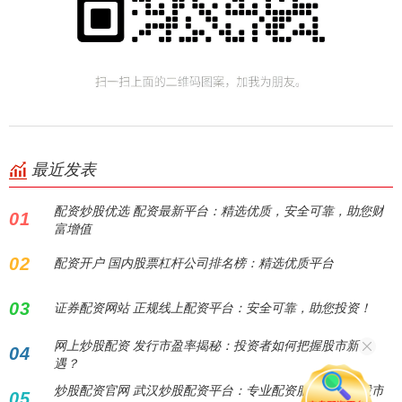
最近发表
配资炒股优选 配资最新平台：精选优质，安全可靠，助您财
01
富增值
02
配资开户 国内股票杠杆公司排名榜：精选优质平台
03
证券配资网站 正规线上配资平台：安全可靠，助您投资！
网上炒股配资 发行市盈率揭秘：投资者如何把握股市新机
04
遇？
炒股配资官网 武汉炒股配资平台：专业配资服务，助您股市
05