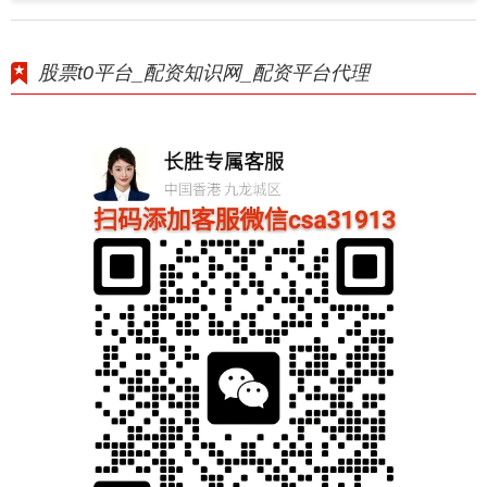
股票t0平台_配资知识网_配资平台代理