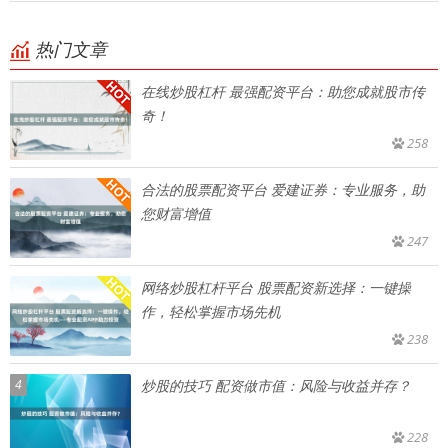
热门文章
在线炒股杠杆 最强配资平台：助您成就股市传
奇！
258
合法的股票配资平台 爱建证券：专业服务，助
您财富增值
247
网络炒股杠杆平台 股票配资新选择：一键操
作，轻松掌握市场先机
238
4
炒股的技巧 配资做市值：风险与收益并存？
228