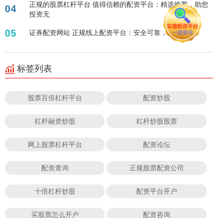
正规的股票杠杆平台 值得信赖的配资平台：精选推荐，助您
04
投资无
05
证券配资网站 正规线上配资平台：安全可靠，助您投资！
标签列表
股票百倍杠杆平台
配资炒股
杠杆融资炒股
杠杆炒股股票
网上股票杠杆平台
配资论坛
配资查询
正规股票配资公司
十倍杠杆炒股
配资平台开户
买股票怎么开户
配资咨询