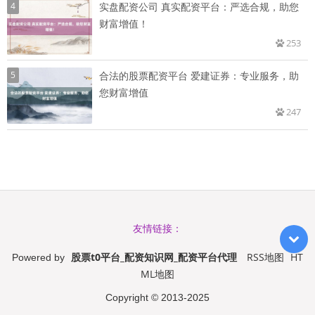
4
实盘配资公司 真实配资平台：严选合规，助您
财富增值！
253
5
合法的股票配资平台 爱建证券：专业服务，助
您财富增值
247
友情链接：
股票t0平台_配资知识网_配资平台代理
RSS地图
HT
Powered by
ML地图
Copyright
© 2013-2025