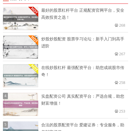
最好的股票杠杆平台 正规配资官网平台，安全
高效投资之选！
268
炒股炒股配资 股票学习论坛：新手入门到高手
进阶
267
在线炒股杠杆 最强配资平台：助您成就股市传
奇！
258
4
实盘配资公司 真实配资平台：严选合规，助您
财富增值！
253
5
合法的股票配资平台 爱建证券：专业服务，助