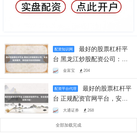
最好的股票杠杆平
配资知识网
台 黑龙江炒股配资公司：专
业配资服务，助您股市投资
金富宝
204
更顺畅！
最好的股票杠杆平
配资平台代理
台 正规配资官网平台，安全
高效投资之选！
大通证券
268
全部加载完成